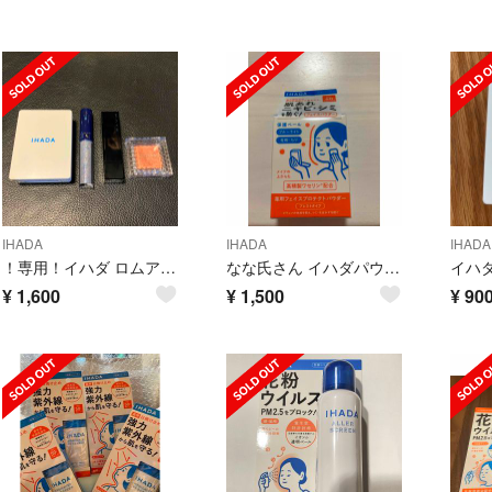
IHADA
IHADA
IHADA
！専用！イハダ ロムアンド グリッター 2:00AM セザンヌ アイシャドウ
なな氏さん イハダパウダー 未使用品
¥
1,600
¥
1,500
¥
90