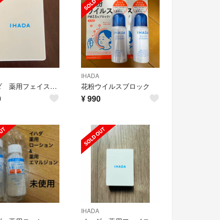
IHADA
イハダ 薬用フェイスプロテクトパウダー
花粉ウイルスブロック
0
¥
990
IHADA