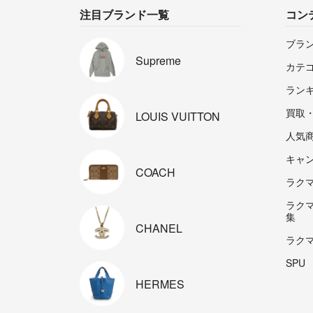
注目ブランド一覧
コン
ブラ
Supreme
カテ
ラン
買取
LOUIS
VUITTON
人気
キャ
COACH
ラクマp
ラク
集
CHANEL
ラク
SPU
HERMES