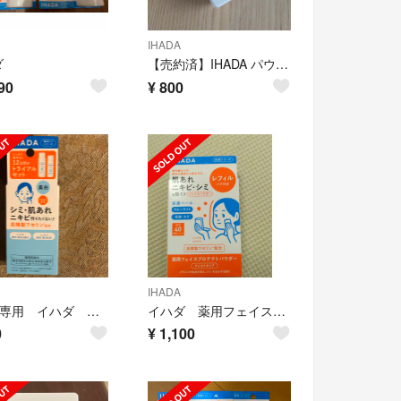
IHADA
ダ
【売約済】IHADA パウダー
90
¥
800
IHADA
⭐︎t★様専用 イハダ 薬用 クリアローション クリアエマルジョン
イハダ 薬用フェイスプロテクター レフィル
0
¥
1,100