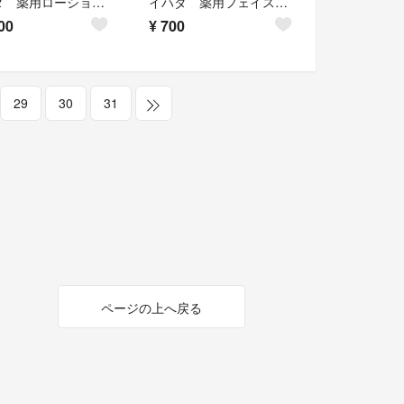
イハダ 薬用ローション&薬用エマルジョン セット
イハダ 薬用フェイスプロテクトパウダー
00
¥
700
29
30
31
ページの上へ戻る