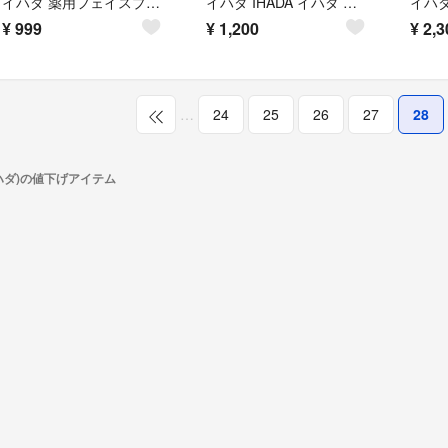
イハダ 薬用フェイスプロテクトパウダー(9g)
イハダ IHADA イハダ 薬用フェイスプロテクトパウダー 9g [フェイスパウ
¥
999
¥
1,200
¥
2,3
…
24
25
26
27
28
イハダ)の値下げアイテム