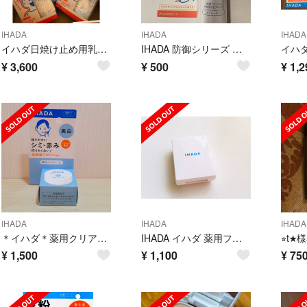
IHADA
IHADA
IHADA
イハダ日焼け止め用乳液x4
IHADA 防御シリーズ イハダ アレルスクリーンEX 100g
イハ
¥
3,600
¥
500
¥
1,2
IHADA
IHADA
IHADA
＊イハダ＊薬用クリアバーム 18g＊
IHADA イハダ 薬用フェイスプロテクトパウダー ファンデーション パウダー
¥
1,500
¥
1,100
¥
75