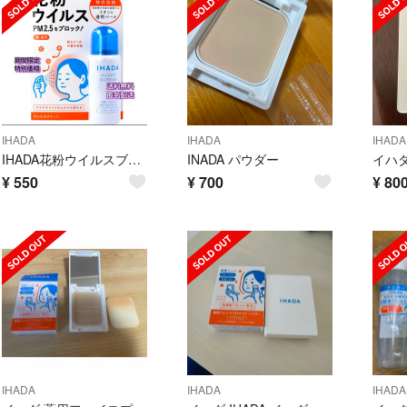
IHADA
IHADA
IHADA
IHADA花粉ウイルスブロック スプレー 50g 資生堂薬品 アレルスクリーン
INADA パウダー
¥
550
¥
700
¥
80
IHADA
IHADA
IHADA