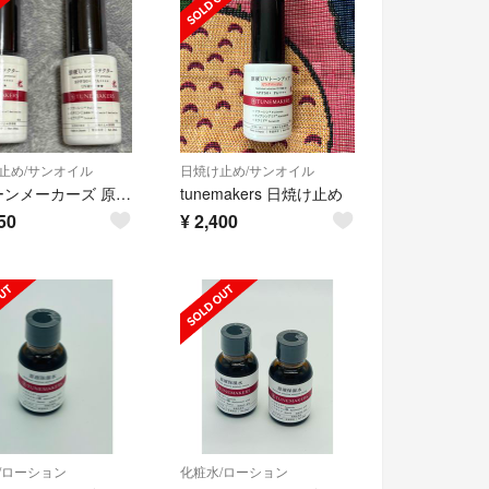
止め/サンオイル
日焼け止め/サンオイル
チューンメーカーズ 原液UVプロテクター(30ml)2本セット（新品・未開封）
tunemakers 日焼け止め
50
¥
2,400
/ローション
化粧水/ローション