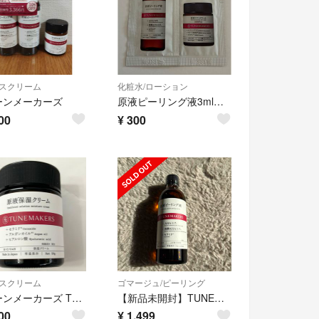
スクリーム
化粧水/ローション
ーンメーカーズ
原液ピーリング液3mlと原液リフトクリーム1.2g
00
¥
300
スクリーム
ゴマージュ/ピーリング
チューンメーカーズ TUNEMAKERS 原液保湿クリーム 50gサイズ
【新品未開封】TUNEMAKERS 原液ピーリング液(120ml)
00
¥
1,499