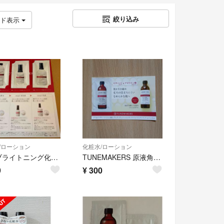
絞り込み
ッド表示
/ローション
化粧水/ローション
原液ブライトニング化粧水と美容液と乳液 計3包
TUNEMAKERS 原液角質ケア化粧水
9
¥
300