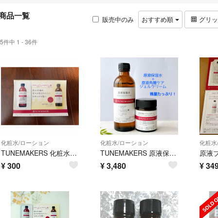
商品一覧
販売中のみ
おすすめ順
グリ
5件中 1 - 36件
化粧水/ローション
化粧水/ローション
化粧水
TUNEMAKERS 化粧水 1.5ml
TUNEMAKERS 原液保湿水120mL＆角層ケアジェルクリーム セット
¥
300
¥
3,480
¥
34