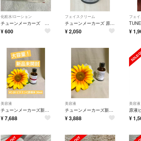
化粧水/ローション
フェイスクリーム
フェイ
チューンメーカーズ 原液ピーリング液
チューンメーカーズ 原液保湿クリーム(50g)
¥
600
¥
2,050
¥
1,9
美容液
美容液
美容液
チューンメーカーズ新品未開封⭐️大容量❗️VC-20ビタミンC誘導体 30ml
チューンメーカーズ新品未開封⭐️大容量❗️レチノール誘導体30ml高濃度原液美容液
原液
¥
7,688
¥
3,888
¥
1,5