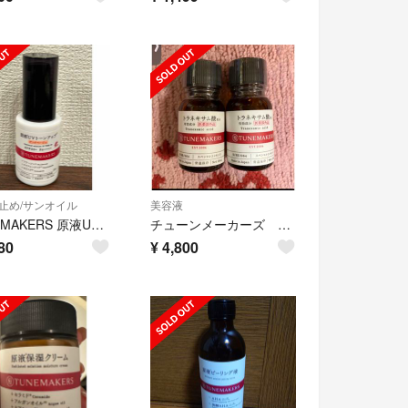
止め/サンオイル
美容液
TUNEMAKERS 原液UVトーンアップ ピンクベージュ
チューンメーカーズ トラネキサム酸 ２本セット 新品未使用 チューンメーカーズ
80
¥
4,800