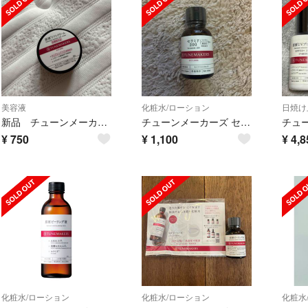
美容液
化粧水/ローション
日焼け
新品 チューンメーカーズ原液リフトクリーム
チューンメーカーズ セラミド200(20ml)
¥
750
¥
1,100
¥
4,8
化粧水/ローション
化粧水/ローション
化粧水