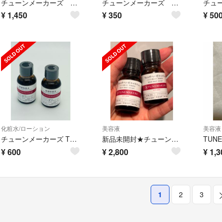
チューンメーカーズ ピーリング液
チューンメーカーズ 原液ピーリング液 サンプル ふきとり化粧水
¥
1,450
¥
350
¥
50
化粧水/ローション
美容液
美容液
チューンメーカーズ TUNEMAKERS 原液保湿水 化粧水 20mlX2個
新品未開封★チューンメーカーズ美容液ウィッチヘーゼルエキス2本セット
¥
600
¥
2,800
¥
1,3
1
2
3