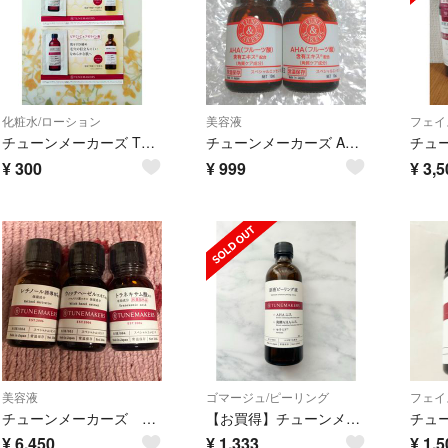
化粧水/ローション
美容液
フェイ
チューンメーカーズ TUNEMAKERS 原液角層ケア化粧水 サンプル[8/8]
チューンメーカーズ AHA フルーツ酸
チュ
¥
300
¥
999
¥
3,5
美容液
ゴマージュ/ピーリング
フェイ
チューンメーカーズ トラネキサム酸 レチノール ウィッチヘーゼル 新品 3本
【お買得】チューンメーカーズ 原液ピーリング液 拭き取り スキンケア 約8-9割
¥
6,450
¥
1,333
¥
1,5