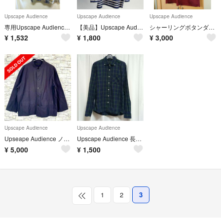
Upscape Audience
Upscape Audience
Upscape Audience
専用Upscape Audienceチェック長袖シャツベージュ日本製良品L
【美品】Upscape Audience フレンチボーダー バスクシャツ
シャーリングボタンダウン7分袖シャツ【MADE IN JAPAN】『日本製』
¥
1,532
¥
1,800
¥
3,000
Upscape Audience
Upscape Audience
Upseape Audience ノーカラーシャツジャケット ガーデニング L
Upscape Audience 長袖チェックシャツ Ｌサイズ 緑 グリーン 紺
¥
5,000
¥
1,500
1
2
3