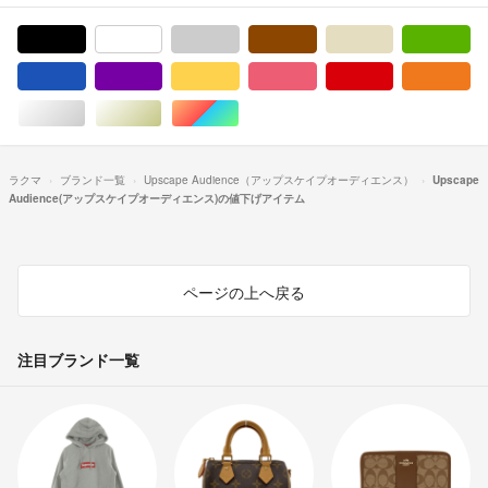
ブラック/黒色系
ホワイト/白色系
グレー/灰色系
ブラウン/茶色系
ベージュ系
グ
ブルー・ネイビー/青色系
パープル/紫色系
イエロー/黄色系
ピンク/桃色系
レッド/赤色系
オ
シルバー/銀色系
ゴールド/金色系
マルチカラー
ラクマ
ブランド一覧
Upscape Audience（アップスケイプオーディエンス）
Upscape
Audience(アップスケイプオーディエンス)の値下げアイテム
ページの上へ戻る
注目ブランド一覧