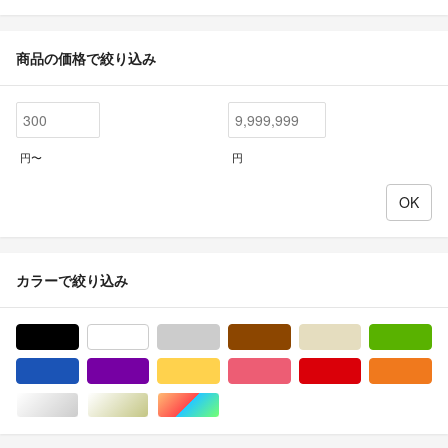
商品の価格で絞り込み
円〜
円
カラーで絞り込み
ブラック/黒色系
ホワイト/白色系
グレー/灰色系
ブラウン/茶色系
ベージュ系
グ
ブルー・ネイビー/青色系
パープル/紫色系
イエロー/黄色系
ピンク/桃色系
レッド/赤色系
オ
シルバー/銀色系
ゴールド/金色系
マルチカラー