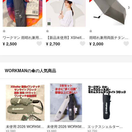
傘
傘
傘
ワークマン 雨晴れ兼用遮熱スリムアンブレラ
【新品未使用】XShelter 暑熱αワンタッチサンライトブロック ホワイト
雨晴れ兼用両面チタン遮熱アンブレラ ベージュ
¥
2,500
¥
2,700
¥
2,000
WORKMANの傘の人気商品
未使用 2026 WORKMAN XShelter 遮熱スリム日傘 セージグリーン 晴雨兼用 UV UPF50+ 男女兼用 即発送
未使用 2026 WORKMAN 形状記憶 遮熱日傘 2本 黒 白 晴雨兼用 UVカット 即発送
エックスシェルター暑熱αスリムサンライトブロック
¥2,580
¥4,680
¥2,700