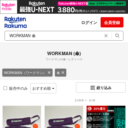
ログイン
会員登録
WORKMAN (傘)
ワークマンの傘 / レディース
WORKMAN（ワークマン）
傘
絞り込み
販売中のみ
おすすめ順
21件中 1 - 21件
20%還元