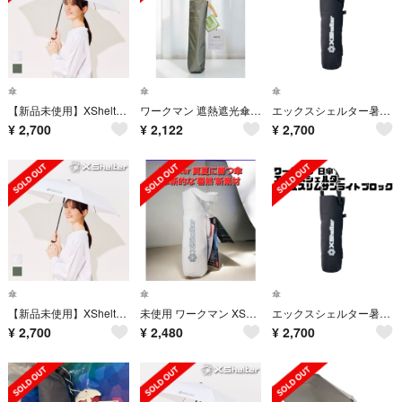
傘
傘
傘
【新品未使用】XShelter 暑熱αワンタッチサンライトブロック ホワイト
ワークマン 遮熱遮光傘 カーキ 晴雨兼用 UV対策 未使用 即発送
エックスシェルター暑熱αスリムサンライトブロック
¥
2,700
¥
2,122
¥
2,700
傘
傘
傘
【新品未使用】XShelter 暑熱αワンタッチサンライトブロック ホワイト
未使用 ワークマン XShelter 折りたたみ傘 遮熱 UV 晴雨兼用 即発送
エックスシェルター暑熱αスリムサンライトブロック
¥
2,700
¥
2,480
¥
2,700