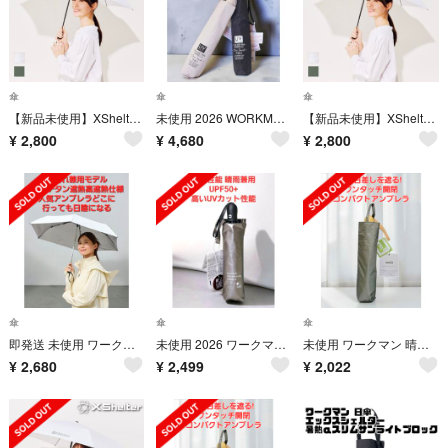
傘
傘
傘
【新品未使用】XShelter 暑熱αワンタッチサンライトブロック ホワイト
未使用 2026 WORKMAN 形状記憶 遮熱日傘 2本 黒 白 晴雨兼用 UVカット 即発送
【新品未使用】XShelter 暑熱αワンタッチサンライトブロック ホワイト
¥
2,800
¥
4,680
¥
2,800
傘
傘
傘
即発送 未使用 ワークマン 両面チタン遮熱傘 晴雨兼用 UV
未使用 2026 ワークマン 両面チタン遮熱傘 ベージュ 晴雨兼用 即発送
未使用 ワークマン 晴雨兼用 遮熱遮光コンパクト傘 カーキ 即発送
¥
2,680
¥
2,499
¥
2,022