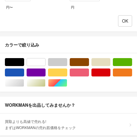
円〜
円
カラーで絞り込み
ブラック/黒色系
ホワイト/白色系
グレー/灰色系
ブラウン/茶色系
ベージュ系
グ
ブルー・ネイビー/青色系
パープル/紫色系
イエロー/黄色系
ピンク/桃色系
レッド/赤色系
オ
シルバー/銀色系
ゴールド/金色系
マルチカラー
WORKMANを出品してみませんか？
買取よりも高値で売れる!
まずはWORKMANの売れ筋価格をチェック