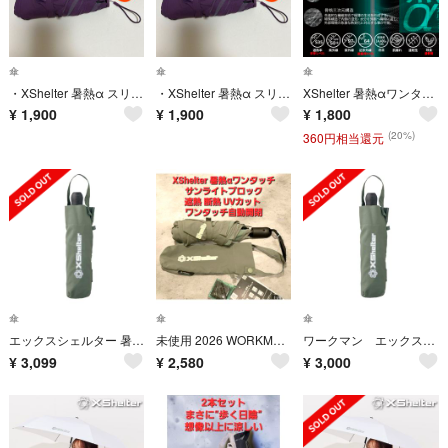
傘
傘
傘
・XShelter 暑熱α スリムサンライトブロック 折りたたみ日傘 パープル
・XShelter 暑熱α スリムサンライトブロック 折りたたみ日傘 パープル
XShelter 暑熱αワンタッチサンライトブロック ホワイト
¥
1,900
¥
1,900
¥
1,800
(20%)
360円相当還元
傘
傘
傘
エックスシェルター 暑熱α ワンタッチサンライトブロック セージグリーン
未使用 2026 WORKMAN XShelter 遮熱スリム日傘 セージグリーン 晴雨兼用 UV UPF50+ 男女兼用 即発送
ワークマン エックスシェルター ワンタッチサンライトブロック 日傘
¥
3,099
¥
2,580
¥
3,000