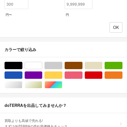
円〜
円
カラーで絞り込み
ブラック/黒色系
ホワイト/白色系
グレー/灰色系
ブラウン/茶色系
ベージュ系
グ
ブルー・ネイビー/青色系
パープル/紫色系
イエロー/黄色系
ピンク/桃色系
レッド/赤色系
オ
シルバー/銀色系
ゴールド/金色系
マルチカラー
doTERRAを出品してみませんか？
買取よりも高値で売れる!
まずはdoTERRAの売れ筋価格をチェック