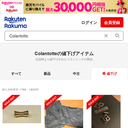
ログイン
会員登録
Colantotteの値下げアイテム
出品時より値下げされたコラントッテの商品
すべて
新品
中古
値下げ
約1,000件中 1765 - 1800件