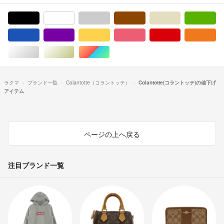
ブラック/黒色系
ホワイト/白色系
グレー/灰色系
ブラウン/茶色系
ベージュ系
グ
ブルー・ネイビー/青色系
パープル/紫色系
イエロー/黄色系
ピンク/桃色系
レッド/赤色系
オ
シルバー/銀色系
ゴールド/金色系
マルチカラー
ラクマ
ブランド一覧
Colantotte（コラントッテ）
Colantotte(コラントッテ)の値下げ
アイテム
ページの上へ戻る
注目ブランド一覧