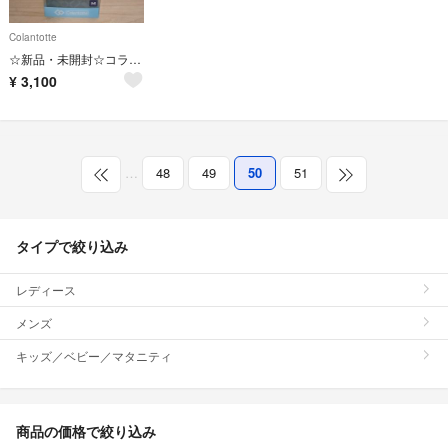
Colantotte
☆新品・未開封☆コラントッテ Wacle ネック twin 白M 45cm
¥
3,100
…
48
49
50
51
タイプで絞り込み
レディース
メンズ
キッズ／ベビー／マタニティ
商品の価格で絞り込み