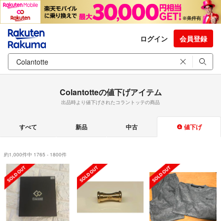
ログイン
会員登録
Colantotteの値下げアイテム
出品時より値下げされたコラントッテの商品
すべて
新品
中古
値下げ
約1,000件中 1765 - 1800件