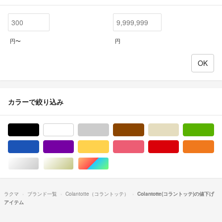
円〜
円
カラーで絞り込み
ブラック/黒色系
ホワイト/白色系
グレー/灰色系
ブラウン/茶色系
ベージュ系
グ
ブルー・ネイビー/青色系
パープル/紫色系
イエロー/黄色系
ピンク/桃色系
レッド/赤色系
オ
シルバー/銀色系
ゴールド/金色系
マルチカラー
ラクマ
ブランド一覧
Colantotte（コラントッテ）
Colantotte(コラントッテ)の値下げ
アイテム