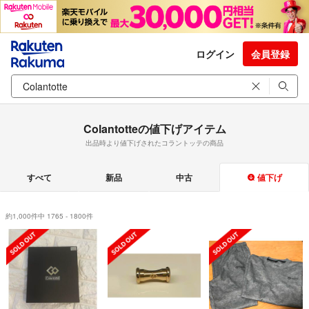
ログイン
会員登録
Colantotteの値下げアイテム
出品時より値下げされたコラントッテの商品
すべて
新品
中古
値下げ
約1,000件中 1765 - 1800件