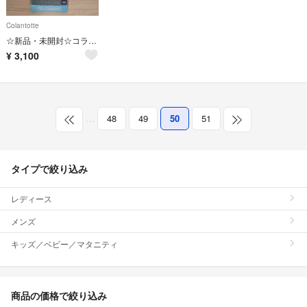
Colantotte
☆新品・未開封☆コラントッテ Wacle ネック twin 白M 45cm
¥
3,100
…
48
49
50
51
タイプで絞り込み
レディース
メンズ
キッズ／ベビー／マタニティ
商品の価格で絞り込み