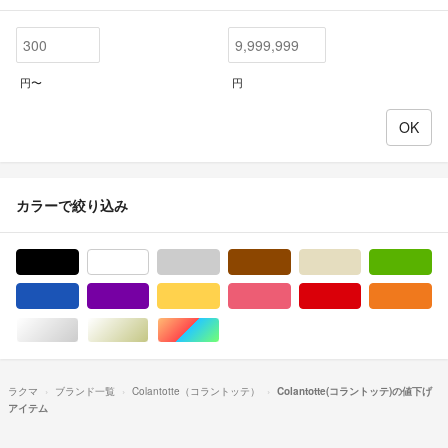
円〜
円
カラーで絞り込み
ブラック/黒色系
ホワイト/白色系
グレー/灰色系
ブラウン/茶色系
ベージュ系
グ
ブルー・ネイビー/青色系
パープル/紫色系
イエロー/黄色系
ピンク/桃色系
レッド/赤色系
オ
シルバー/銀色系
ゴールド/金色系
マルチカラー
ラクマ
ブランド一覧
Colantotte（コラントッテ）
Colantotte(コラントッテ)の値下げ
アイテム