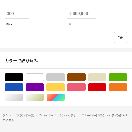
円〜
円
カラーで絞り込み
ブラック/黒色系
ホワイト/白色系
グレー/灰色系
ブラウン/茶色系
ベージュ系
グ
ブルー・ネイビー/青色系
パープル/紫色系
イエロー/黄色系
ピンク/桃色系
レッド/赤色系
オ
シルバー/銀色系
ゴールド/金色系
マルチカラー
ラクマ
ブランド一覧
Colantotte（コラントッテ）
Colantotte(コラントッテ)の値下げ
アイテム