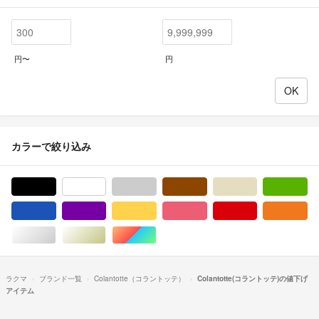
円〜
円
カラーで絞り込み
ブラック/黒色系
ホワイト/白色系
グレー/灰色系
ブラウン/茶色系
ベージュ系
グ
ブルー・ネイビー/青色系
パープル/紫色系
イエロー/黄色系
ピンク/桃色系
レッド/赤色系
オ
シルバー/銀色系
ゴールド/金色系
マルチカラー
ラクマ
ブランド一覧
Colantotte（コラントッテ）
Colantotte(コラントッテ)の値下げ
アイテム