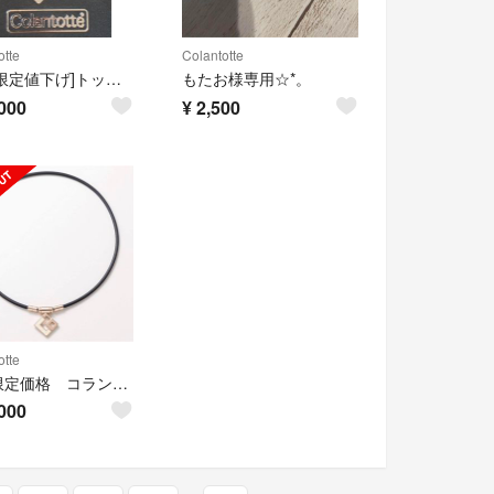
otte
Colantotte
[期間限定値下げ]トップのみ コラントッテ AURA(アウラ)未使用品
もたお様専用☆*。
000
¥
2,500
otte
期間限定価格 コラントッテ TAO ネックレス スリム AURA mi
000