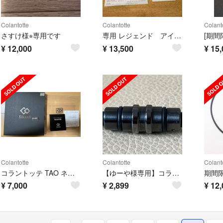
Colantotte
Colantotte
Colant
さすけ様⭐︎専用です
専用 レジェンド アイアンマン アベンジャーズ コラントッ
¥
12,000
¥
13,500
¥
15,
Colantotte
Colantotte
Colant
コラントッテ TAO ネックレス 期間限定お値下げ
【ゆーや様専用】コラントッテ
¥
7,000
¥
2,899
¥
12,