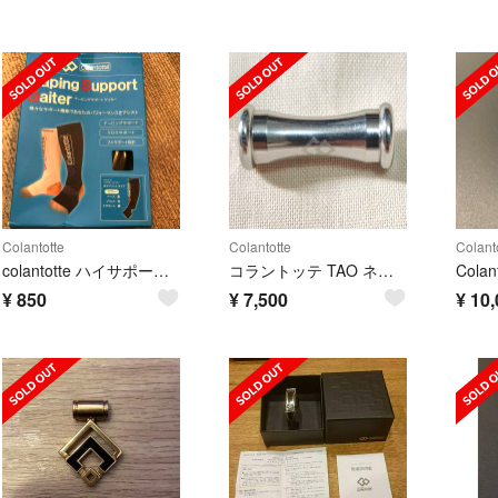
Colantotte
Colantotte
Colant
colantotte ハイサポートゲイター 湘南乃風様専用
コラントッテ TAO ネックレス RAFFI シルバー
¥
850
¥
7,500
¥
10,