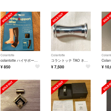
Colantotte
Colantotte
Colant
colantotte ハイサポートゲイター 湘南乃風様専用
コラントッテ TAO ネックレス RAFFI シルバー
¥
850
¥
7,500
¥
10,