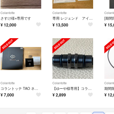
Colantotte
Colantotte
Colant
さすけ様⭐︎専用です
専用 レジェンド アイアンマン アベンジャーズ コラントッ
¥
12,000
¥
13,500
¥
15,
Colantotte
Colantotte
Colant
コラントッテ TAO ネックレス 期間限定お値下げ
【ゆーや様専用】コラントッテ
¥
7,000
¥
2,899
¥
12,