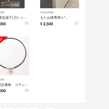
otte
Colantotte
[期間限定値下げ]トップのみ コラントッテ AURA(アウラ)未使用品
もたお様専用☆*。
000
¥
2,500
otte
期間限定価格 コラントッテ TAO ネックレス スリム AURA mi
000