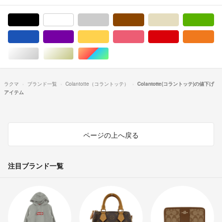
ブラック/黒色系
ホワイト/白色系
グレー/灰色系
ブラウン/茶色系
ベージュ系
グ
ブルー・ネイビー/青色系
パープル/紫色系
イエロー/黄色系
ピンク/桃色系
レッド/赤色系
オ
シルバー/銀色系
ゴールド/金色系
マルチカラー
ラクマ
ブランド一覧
Colantotte（コラントッテ）
Colantotte(コラントッテ)の値下げ
アイテム
ページの上へ戻る
注目ブランド一覧