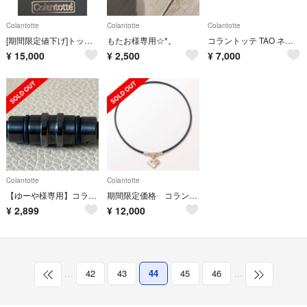
Colantotte
Colantotte
Colantotte
[期間限定値下げ]トップのみ コラントッテ AURA(アウラ)未使用品
もたお様専用☆*。
コラントッテ TAO ネックレス 期間限定お値下げ
¥
15,000
¥
2,500
¥
7,000
Colantotte
Colantotte
【ゆーや様専用】コラントッテ
期間限定価格 コラントッテ TAO ネックレス スリム AURA mi
¥
2,899
¥
12,000
…
42
43
44
45
46
…