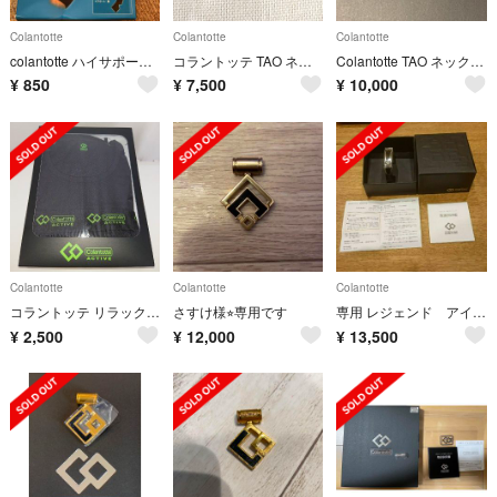
Colantotte
Colantotte
Colantotte
colantotte ハイサポートゲイター 湘南乃風様専用
コラントッテ TAO ネックレス RAFFI シルバー
Colantotte TAO ネックレス
¥
850
¥
7,500
¥
10,000
Colantotte
Colantotte
Colantotte
コラントッテ リラックスインナー
さすけ様⭐︎専用です
専用 レジェンド アイアンマン アベンジャーズ コラントッ
¥
2,500
¥
12,000
¥
13,500