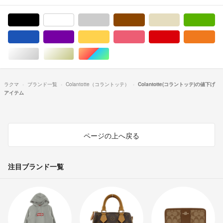
ブラック/黒色系
ホワイト/白色系
グレー/灰色系
ブラウン/茶色系
ベージュ系
グ
ブルー・ネイビー/青色系
パープル/紫色系
イエロー/黄色系
ピンク/桃色系
レッド/赤色系
オ
シルバー/銀色系
ゴールド/金色系
マルチカラー
ラクマ
ブランド一覧
Colantotte（コラントッテ）
Colantotte(コラントッテ)の値下げ
アイテム
ページの上へ戻る
注目ブランド一覧