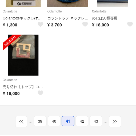
Colantotte
Colantotte
Colantotte
ColantotteネックG+❣️UVER MAN様❣️専用
コラントッテ ネックレス クレスト⭐︎正規品⭐︎
のじぽん様専用
¥
1,300
¥
3,700
¥
18,000
Colantotte
売り切れ【トップ】コラントッテ TAO ネックレス スリム AURA mini
¥
16,000
…
39
40
41
42
43
…