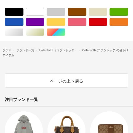
ブラック/黒色系
ホワイト/白色系
グレー/灰色系
ブラウン/茶色系
ベージュ系
グ
ブルー・ネイビー/青色系
パープル/紫色系
イエロー/黄色系
ピンク/桃色系
レッド/赤色系
オ
シルバー/銀色系
ゴールド/金色系
マルチカラー
ラクマ
ブランド一覧
Colantotte（コラントッテ）
Colantotte(コラントッテ)の値下げ
アイテム
ページの上へ戻る
注目ブランド一覧