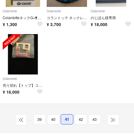
Colantotte
Colantotte
Colantotte
ColantotteネックG+❣️UVER MAN様❣️専用
コラントッテ ネックレス クレスト⭐︎正規品⭐︎
のじぽん様専用
¥
1,300
¥
3,700
¥
18,000
Colantotte
売り切れ【トップ】コラントッテ TAO ネックレス スリム AURA mini
¥
16,000
…
39
40
41
42
43
…