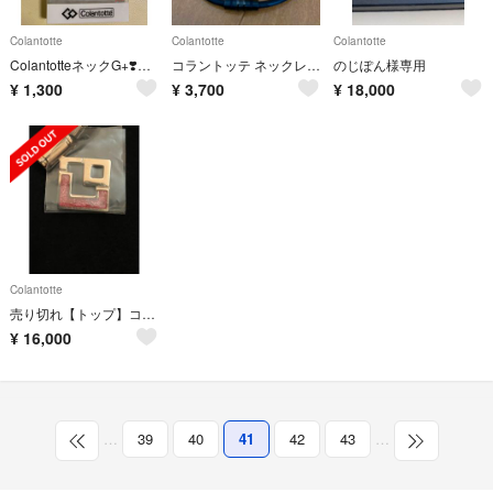
Colantotte
Colantotte
Colantotte
ColantotteネックG+❣️UVER MAN様❣️専用
コラントッテ ネックレス クレスト⭐︎正規品⭐︎
のじぽん様専用
¥
1,300
¥
3,700
¥
18,000
Colantotte
売り切れ【トップ】コラントッテ TAO ネックレス スリム AURA mini
¥
16,000
…
39
40
41
42
43
…