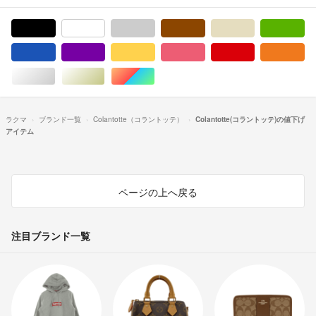
ブラック/黒色系
ホワイト/白色系
グレー/灰色系
ブラウン/茶色系
ベージュ系
グ
ブルー・ネイビー/青色系
パープル/紫色系
イエロー/黄色系
ピンク/桃色系
レッド/赤色系
オ
シルバー/銀色系
ゴールド/金色系
マルチカラー
ラクマ
ブランド一覧
Colantotte（コラントッテ）
Colantotte(コラントッテ)の値下げ
アイテム
ページの上へ戻る
注目ブランド一覧