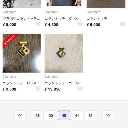
Colantotte
Colantotte
Colantotte
♡専用♡コラントッテ♡最終限定値下げ♡
コラントッテ X1 ウエストベルト
コラントッテ
¥
8,000
¥
4,500
¥
6,000
Colantotte
Colantotte
コラントッテ TAO AURA ネックレス ブラック
コラントッテ…ゴールド／ブルー
¥
9,500
¥
19,850
…
38
39
40
41
42
…