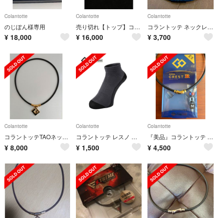
Colantotte
Colantotte
Colantotte
のじぽん様専用
売り切れ【トップ】コラントッテ TAO ネックレス スリム AURA mini
コラントッテ ネックレス クレスト⭐︎正規品⭐︎
¥
18,000
¥
16,000
¥
3,700
Colantotte
Colantotte
Colantotte
コラントッテTAOネックレスAURA
コラントッテ レスノ プロエイドソックス ランニング用
『美品』コラントッテ ネックレス クレストR【ex】プレミアムゴールド Mサイズ
¥
8,000
¥
1,500
¥
4,500