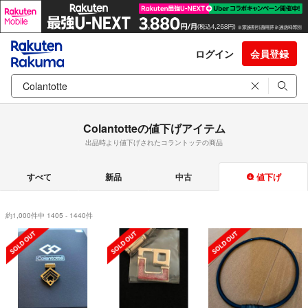
ログイン
会員登録
Colantotteの値下げアイテム
出品時より値下げされたコラントッテの商品
すべて
新品
中古
値下げ
約1,000件中 1405 - 1440件