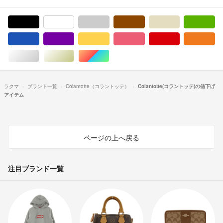
ブラック/黒色系
ホワイト/白色系
グレー/灰色系
ブラウン/茶色系
ベージュ系
グ
ブルー・ネイビー/青色系
パープル/紫色系
イエロー/黄色系
ピンク/桃色系
レッド/赤色系
オ
シルバー/銀色系
ゴールド/金色系
マルチカラー
ラクマ
ブランド一覧
Colantotte（コラントッテ）
Colantotte(コラントッテ)の値下げ
アイテム
ページの上へ戻る
注目ブランド一覧