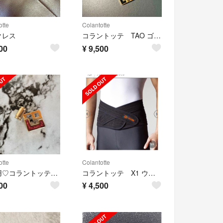
otte
Colantotte
クレス
コラントッテ TAO ゴールド AURA
00
¥
9,500
otte
Colantotte
♡専用♡コラントッテ♡最終限定値下げ♡
コラントッテ X1 ウエストベルト
00
¥
4,500