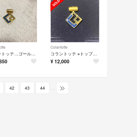
otte
Colantotte
コラントッテ…ゴールド／ブルー
コラントッテ ※トップ部分のみ ※ショーンさん専用
850
¥
12,000
42
43
44
…