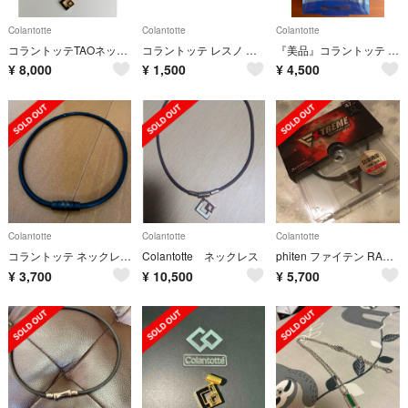
Colantotte
Colantotte
Colantotte
コラントッテTAOネックレスAURA
コラントッテ レスノ プロエイドソックス ランニング用
『美品』コラントッテ ネックレス クレストR【ex】プレミアムゴールド Mサイズ
¥
8,000
¥
1,500
¥
4,500
Colantotte
Colantotte
Colantotte
コラントッテ ネックレス クレスト⭐︎正規品⭐︎
Colantotte ネックレス
phiten ファイテン RAKUWAネック EX
¥
3,700
¥
10,500
¥
5,700