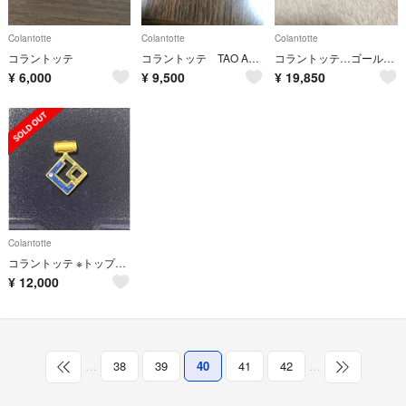
Colantotte
Colantotte
Colantotte
コラントッテ
コラントッテ TAO AURA ネックレス ブラック
コラントッテ…ゴールド／ブルー
¥
6,000
¥
9,500
¥
19,850
Colantotte
コラントッテ ※トップ部分のみ ※ショーンさん専用
¥
12,000
…
38
39
40
41
42
…