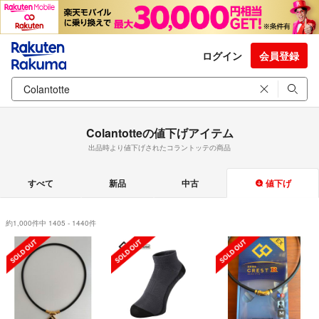
ログイン
会員登録
Colantotteの値下げアイテム
出品時より値下げされたコラントッテの商品
すべて
新品
中古
値下げ
約1,000件中 1405 - 1440件