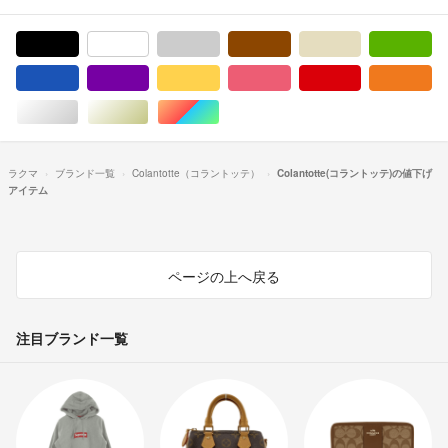
ブラック/黒色系
ホワイト/白色系
グレー/灰色系
ブラウン/茶色系
ベージュ系
グ
ブルー・ネイビー/青色系
パープル/紫色系
イエロー/黄色系
ピンク/桃色系
レッド/赤色系
オ
シルバー/銀色系
ゴールド/金色系
マルチカラー
ラクマ
ブランド一覧
Colantotte（コラントッテ）
Colantotte(コラントッテ)の値下げ
アイテム
ページの上へ戻る
注目ブランド一覧