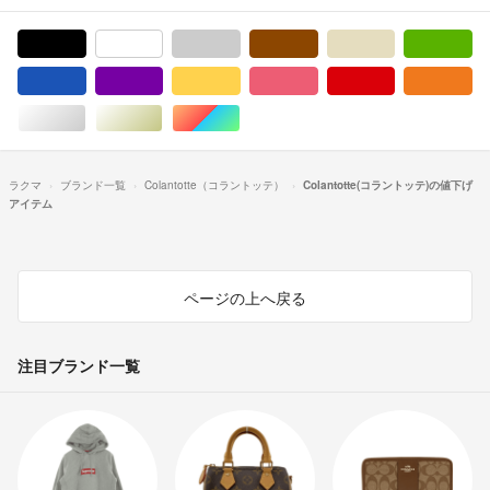
ブラック/黒色系
ホワイト/白色系
グレー/灰色系
ブラウン/茶色系
ベージュ系
グ
ブルー・ネイビー/青色系
パープル/紫色系
イエロー/黄色系
ピンク/桃色系
レッド/赤色系
オ
シルバー/銀色系
ゴールド/金色系
マルチカラー
ラクマ
ブランド一覧
Colantotte（コラントッテ）
Colantotte(コラントッテ)の値下げ
アイテム
ページの上へ戻る
注目ブランド一覧