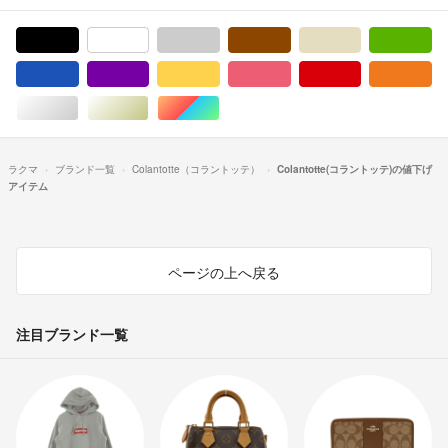
ブラック/黒色系
ホワイト/白色系
グレー/灰色系
ブラウン/茶色系
ベージュ系
グ
ブルー・ネイビー/青色系
パープル/紫色系
イエロー/黄色系
ピンク/桃色系
レッド/赤色系
オ
シルバー/銀色系
ゴールド/金色系
マルチカラー
ラクマ
ブランド一覧
Colantotte（コラントッテ）
Colantotte(コラントッテ)の値下げ
アイテム
ページの上へ戻る
注目ブランド一覧