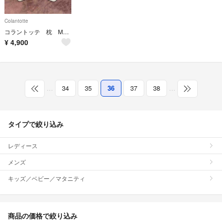
Colantotte
コラントッテ 枕 MAG-RA マグーラ
¥
4,900
…
34
35
36
37
38
…
タイプで絞り込み
レディース
メンズ
キッズ／ベビー／マタニティ
商品の価格で絞り込み