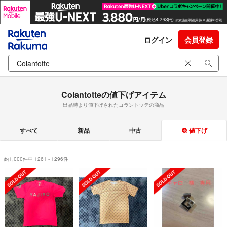
ログイン
会員登録
Colantotteの値下げアイテム
出品時より値下げされたコラントッテの商品
すべて
新品
中古
値下げ
約1,000件中 1261 - 1296件