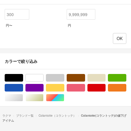
円〜
円
カラーで絞り込み
ブラック/黒色系
ホワイト/白色系
グレー/灰色系
ブラウン/茶色系
ベージュ系
グ
ブルー・ネイビー/青色系
パープル/紫色系
イエロー/黄色系
ピンク/桃色系
レッド/赤色系
オ
シルバー/銀色系
ゴールド/金色系
マルチカラー
ラクマ
ブランド一覧
Colantotte（コラントッテ）
Colantotte(コラントッテ)の値下げ
アイテム