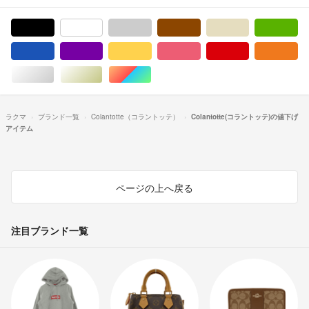
ブラック/黒色系
ホワイト/白色系
グレー/灰色系
ブラウン/茶色系
ベージュ系
グ
ブルー・ネイビー/青色系
パープル/紫色系
イエロー/黄色系
ピンク/桃色系
レッド/赤色系
オ
シルバー/銀色系
ゴールド/金色系
マルチカラー
ラクマ
ブランド一覧
Colantotte（コラントッテ）
Colantotte(コラントッテ)の値下げ
アイテム
ページの上へ戻る
注目ブランド一覧