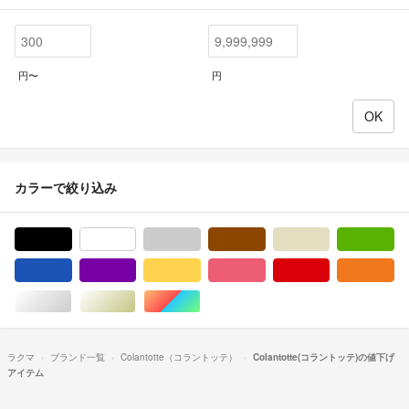
円〜
円
カラーで絞り込み
ブラック/黒色系
ホワイト/白色系
グレー/灰色系
ブラウン/茶色系
ベージュ系
グ
ブルー・ネイビー/青色系
パープル/紫色系
イエロー/黄色系
ピンク/桃色系
レッド/赤色系
オ
シルバー/銀色系
ゴールド/金色系
マルチカラー
ラクマ
ブランド一覧
Colantotte（コラントッテ）
Colantotte(コラントッテ)の値下げ
アイテム