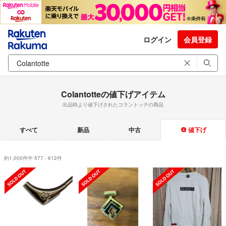
ログイン
会員登録
Colantotteの値下げアイテム
出品時より値下げされたコラントッテの商品
すべて
新品
中古
値下げ
約1,000件中 577 - 612件