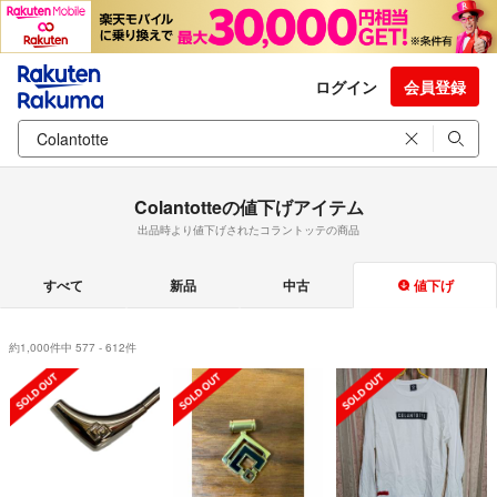
ログイン
会員登録
Colantotteの値下げアイテム
出品時より値下げされたコラントッテの商品
すべて
新品
中古
値下げ
約1,000件中 577 - 612件