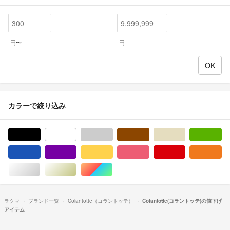
円〜
円
カラーで絞り込み
ブラック/黒色系
ホワイト/白色系
グレー/灰色系
ブラウン/茶色系
ベージュ系
グ
ブルー・ネイビー/青色系
パープル/紫色系
イエロー/黄色系
ピンク/桃色系
レッド/赤色系
オ
シルバー/銀色系
ゴールド/金色系
マルチカラー
ラクマ
ブランド一覧
Colantotte（コラントッテ）
Colantotte(コラントッテ)の値下げ
アイテム