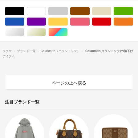
ブラック/黒色系
ホワイト/白色系
グレー/灰色系
ブラウン/茶色系
ベージュ系
グ
ブルー・ネイビー/青色系
パープル/紫色系
イエロー/黄色系
ピンク/桃色系
レッド/赤色系
オ
シルバー/銀色系
ゴールド/金色系
マルチカラー
ラクマ
ブランド一覧
Colantotte（コラントッテ）
Colantotte(コラントッテ)の値下げ
アイテム
ページの上へ戻る
注目ブランド一覧