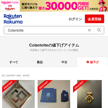
ログイン
会員登録
Colantotteの値下げアイテム
出品時より値下げされたコラントッテの商品
すべて
新品
中古
値下げ
約1,000件中 469 - 504件