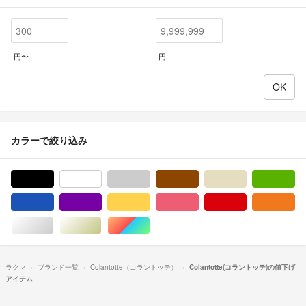
円〜
円
カラーで絞り込み
ブラック/黒色系
ホワイト/白色系
グレー/灰色系
ブラウン/茶色系
ベージュ系
グ
ブルー・ネイビー/青色系
パープル/紫色系
イエロー/黄色系
ピンク/桃色系
レッド/赤色系
オ
シルバー/銀色系
ゴールド/金色系
マルチカラー
ラクマ
ブランド一覧
Colantotte（コラントッテ）
Colantotte(コラントッテ)の値下げ
アイテム