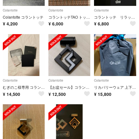
Colantotte
Colantotte
Colantotte
Colantotte コラントッテ
コラントッテTAO トップのみ
コラントッテ リラックスウェア
¥
4,200
¥
6,000
¥
6,800
Colantotte
Colantotte
Colantotte
むぎのこ様専用 コラントッテ LUCE α 箱
【お盆セール】コラントッテ SPORTS PRO マグチタンネックレスSG160
リカバリーウェア 上下セット コラントッテ レスノ RESNO MAGNEリカバ
¥
14,500
¥
12,500
¥
15,800