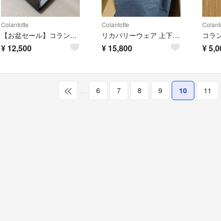
Colantotte
Colantotte
Colant
【お盆セール】コラントッテ SPORTS PRO マグチタンネックレスSG160
リカバリーウェア 上下セット コラントッテ レスノ RESNO MAGNEリカバ
¥
12,500
¥
15,800
¥
5,0
…
6
7
8
9
10
11