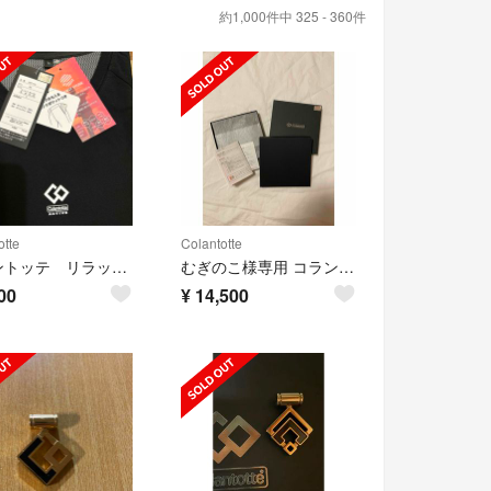
約1,000件中 325 - 360件
otte
Colantotte
コラントッテ リラックスウェア
むぎのこ様専用 コラントッテ LUCE α 箱
00
¥
14,500