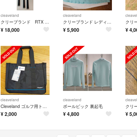
cleaveland
cleaveland
cleave
クリーブランド RTX F-FORGEO Ⅱ
クリーブランド レディース スカート ゴルフ
¥
18,000
¥
5,900
¥
4,0
cleaveland
cleaveland
cleave
Cleveland ゴルフ用トート
ボールビック 裏起毛
¥
2,000
¥
4,800
¥
5,0