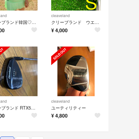
land
cleaveland
クリーブランド韓国♡モックシャツ
クリーブランド ウエッジ 588RTX 56° DG(S200)
00
¥
4,000
land
cleaveland
クリーブランド RTX588 48度 美品 最終値下げ
ユーティリティー
00
¥
4,800