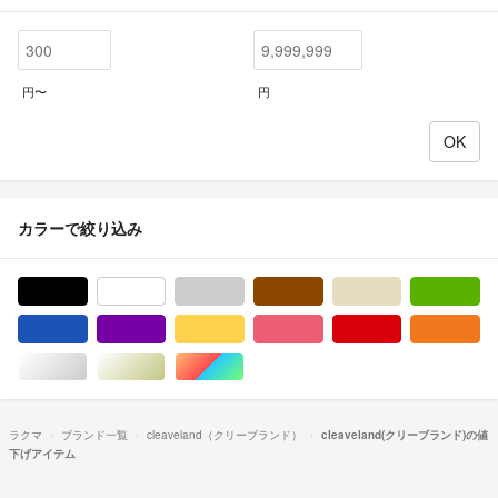
円〜
円
カラーで絞り込み
ブラック/黒色系
ホワイト/白色系
グレー/灰色系
ブラウン/茶色系
ベージュ系
グ
ブルー・ネイビー/青色系
パープル/紫色系
イエロー/黄色系
ピンク/桃色系
レッド/赤色系
オ
シルバー/銀色系
ゴールド/金色系
マルチカラー
ラクマ
ブランド一覧
cleaveland（クリーブランド）
cleaveland(クリーブランド)の値
下げアイテム