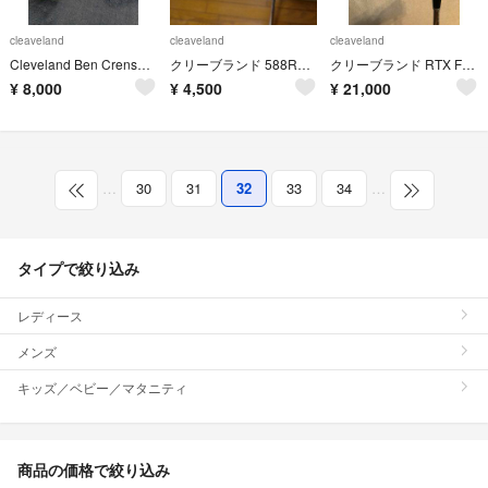
cleaveland
cleaveland
cleaveland
Cleveland Ben Crenshaw L字パター
クリーブランド 588RTX クロム ウェッジ 48-8
クリーブランド RTX F-FORGED II ウエッジ 3本セット
¥
8,000
¥
4,500
¥
21,000
…
30
31
32
33
34
…
タイプで絞り込み
レディース
メンズ
キッズ／ベビー／マタニティ
商品の価格で絞り込み