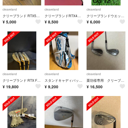
cleaveland
cleaveland
cleaveland
クリーブランド RTX588 48度 美品 最終値下げ
クリーブランドRTX4フォージド 52°ノーメッキ仕上げウェッジ
クリーブランドウエッジ2本セット(52.58)
¥
5,000
¥
8,500
¥
6,000
cleaveland
cleaveland
cleaveland
クリーブランド RTX F-FORGED ウェッジ3本セット 48・52・58
スタンドキャディバック クリーブランド
栗坊様専用 クリーブランド RTX4 フォージド 2本セット
¥
19,800
¥
9,200
¥
16,500