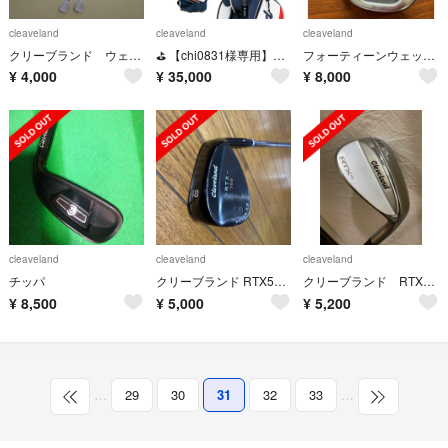
cleaveland
cleaveland
cleaveland
クリーブランド ウェッジ 52° 58°の2本セット
⛳️ 【chi0831様専用】Cleveland/クリーブランド★ゴルフクラブ
フォーティーンウェッジ50,56セット
¥
4,000
¥
35,000
¥
8,000
cleaveland
cleaveland
cleaveland
チッパ
クリーブランド RTX588 48度 美品 最終値下げ
クリーブランド RTX4 58/3 NSプロ950
¥
8,500
¥
5,000
¥
5,200
…
29
30
31
32
33
…