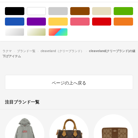
ブラック/黒色系
ホワイト/白色系
グレー/灰色系
ブラウン/茶色系
ベージュ系
グ
ブルー・ネイビー/青色系
パープル/紫色系
イエロー/黄色系
ピンク/桃色系
レッド/赤色系
オ
シルバー/銀色系
ゴールド/金色系
マルチカラー
ラクマ
ブランド一覧
cleaveland（クリーブランド）
cleaveland(クリーブランド)の値
下げアイテム
ページの上へ戻る
注目ブランド一覧