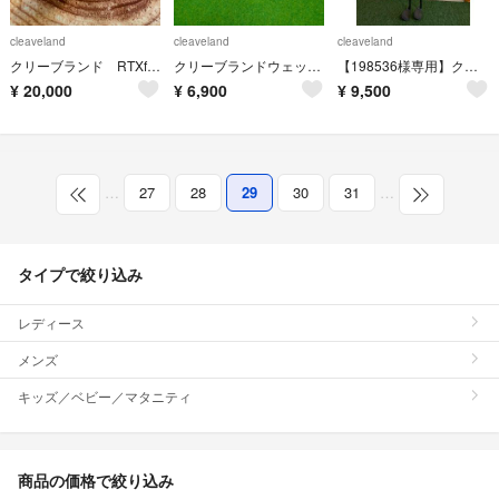
cleaveland
cleaveland
cleaveland
クリーブランド RTXfullface56 zipcore50 2本セット
クリーブランドウェッジ50&56
【198536様専用】クリーブランド ウェッジ
¥
20,000
¥
6,900
¥
9,500
…
27
28
29
30
31
…
タイプで絞り込み
レディース
メンズ
キッズ／ベビー／マタニティ
商品の価格で絞り込み