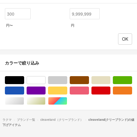
円〜
円
カラーで絞り込み
ブラック/黒色系
ホワイト/白色系
グレー/灰色系
ブラウン/茶色系
ベージュ系
グ
ブルー・ネイビー/青色系
パープル/紫色系
イエロー/黄色系
ピンク/桃色系
レッド/赤色系
オ
シルバー/銀色系
ゴールド/金色系
マルチカラー
ラクマ
ブランド一覧
cleaveland（クリーブランド）
cleaveland(クリーブランド)の値
下げアイテム