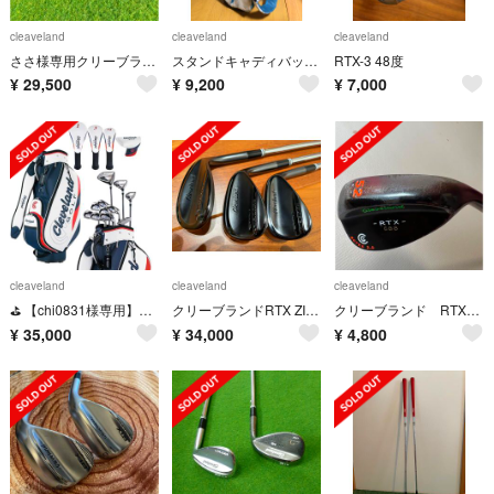
cleaveland
cleaveland
cleaveland
ささ様専用クリーブランドRTX ZIPCORE 46.50.56ブラックサテン
スタンドキャディバック クリーブランド
RTX-3 48度
¥
29,500
¥
9,200
¥
7,000
cleaveland
cleaveland
cleaveland
⛳️ 【chi0831様専用】Cleveland/クリーブランド★ゴルフクラブ
クリーブランドRTX ZIPCORE ブラックサテンウェッジ
クリーブランド RTX588 ROTEX2.0 52/10
¥
35,000
¥
34,000
¥
4,800