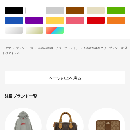
ブラック/黒色系
ホワイト/白色系
グレー/灰色系
ブラウン/茶色系
ベージュ系
グ
ブルー・ネイビー/青色系
パープル/紫色系
イエロー/黄色系
ピンク/桃色系
レッド/赤色系
オ
シルバー/銀色系
ゴールド/金色系
マルチカラー
ラクマ
ブランド一覧
cleaveland（クリーブランド）
cleaveland(クリーブランド)の値
下げアイテム
ページの上へ戻る
注目ブランド一覧