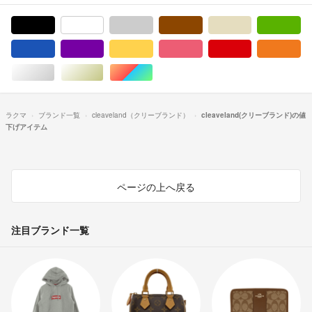
ブラック/黒色系
ホワイト/白色系
グレー/灰色系
ブラウン/茶色系
ベージュ系
グ
ブルー・ネイビー/青色系
パープル/紫色系
イエロー/黄色系
ピンク/桃色系
レッド/赤色系
オ
シルバー/銀色系
ゴールド/金色系
マルチカラー
ラクマ
ブランド一覧
cleaveland（クリーブランド）
cleaveland(クリーブランド)の値
下げアイテム
ページの上へ戻る
注目ブランド一覧