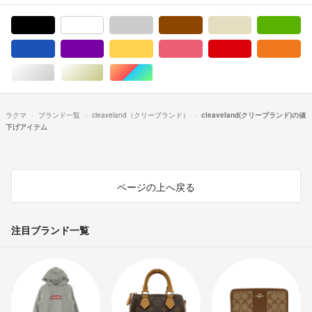
ブラック/黒色系
ホワイト/白色系
グレー/灰色系
ブラウン/茶色系
ベージュ系
グ
ブルー・ネイビー/青色系
パープル/紫色系
イエロー/黄色系
ピンク/桃色系
レッド/赤色系
オ
シルバー/銀色系
ゴールド/金色系
マルチカラー
ラクマ
ブランド一覧
cleaveland（クリーブランド）
cleaveland(クリーブランド)の値
下げアイテム
ページの上へ戻る
注目ブランド一覧