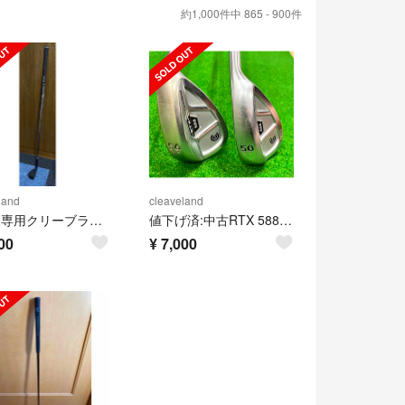
約1,000件中 865 - 900件
land
cleaveland
Dov様専用クリーブランド RTX ZIPCORE ブラックサテン46°
値下げ済:中古RTX 588 2.0 CB ツアーサテン50&56°セット
00
¥
7,000