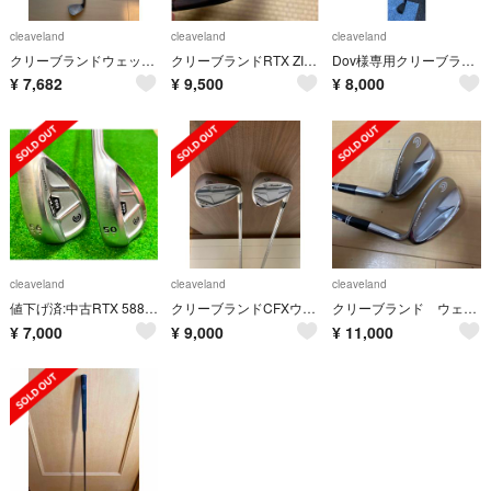
cleaveland
cleaveland
cleaveland
クリーブランドウェッジ 48°
クリーブランドRTX ZIP COREブラックサテン56°
Dov様専用クリーブランド RTX ZIPCORE ブラックサテン46°
¥
7,682
¥
9,500
¥
8,000
cleaveland
cleaveland
cleaveland
値下げ済:中古RTX 588 2.0 CB ツアーサテン50&56°セット
クリーブランドCFXウエッジ 2本セット
クリーブランド ウェッジ
¥
7,000
¥
9,000
¥
11,000