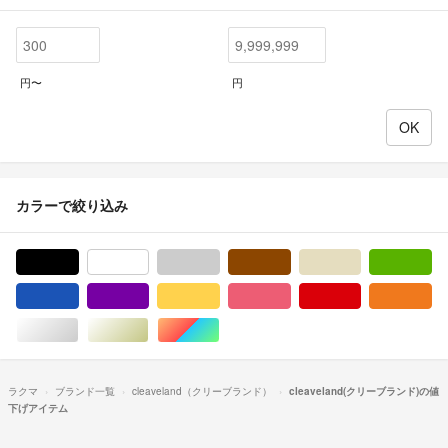
円〜
円
カラーで絞り込み
ブラック/黒色系
ホワイト/白色系
グレー/灰色系
ブラウン/茶色系
ベージュ系
グ
ブルー・ネイビー/青色系
パープル/紫色系
イエロー/黄色系
ピンク/桃色系
レッド/赤色系
オ
シルバー/銀色系
ゴールド/金色系
マルチカラー
ラクマ
ブランド一覧
cleaveland（クリーブランド）
cleaveland(クリーブランド)の値
下げアイテム