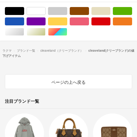
ブラック/黒色系
ホワイト/白色系
グレー/灰色系
ブラウン/茶色系
ベージュ系
グ
ブルー・ネイビー/青色系
パープル/紫色系
イエロー/黄色系
ピンク/桃色系
レッド/赤色系
オ
シルバー/銀色系
ゴールド/金色系
マルチカラー
ラクマ
ブランド一覧
cleaveland（クリーブランド）
cleaveland(クリーブランド)の値
下げアイテム
ページの上へ戻る
注目ブランド一覧