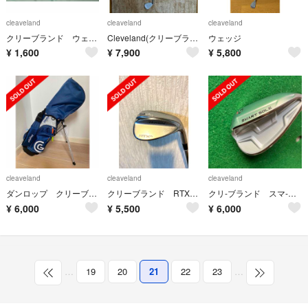
cleaveland
cleaveland
cleaveland
クリーブランド ウェッジ 3本セット
Cleveland(クリーブランド) CFXウェッジ 50°
ウェッジ
¥
1,600
¥
7,900
¥
5,800
cleaveland
cleaveland
cleaveland
ダンロップ クリーブランド ジュニア用ゴルフセット
クリーブランド RTX4 ウェッジ 58-03° DGS200
クリ-ブランド スマ-トソ-ル Ｇ 交渉中 確保
¥
6,000
¥
5,500
¥
6,000
…
19
20
21
22
23
…