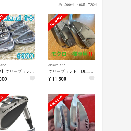
約1,000件中 685 - 720件
land
cleaveland
【希少】クリーブランド 588 CB フォージド アイアン 右利き S300
クリーブランド DEEPFORGED 2本セット
000
¥
11,500