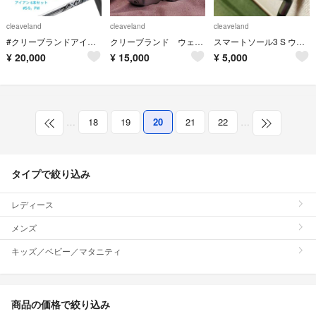
cleaveland
cleaveland
cleaveland
#クリーブランドアイアン2021（Launcher XL ）
クリーブランド ウェッジ ２本セット RTX4 FORGED
スマートソール3 S ウェッジ
¥
20,000
¥
15,000
¥
5,000
…
18
19
20
21
22
…
タイプで絞り込み
レディース
メンズ
キッズ／ベビー／マタニティ
商品の価格で絞り込み