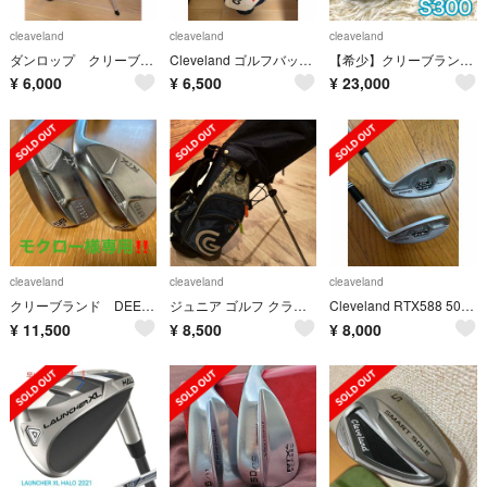
cleaveland
cleaveland
cleaveland
ダンロップ クリーブランド ジュニア用ゴルフセット
Cleveland ゴルフバック ヒロさん
【希少】クリーブランド 588 CB フォージド アイアン 右利き S300
¥
6,000
¥
6,500
¥
23,000
cleaveland
cleaveland
cleaveland
クリーブランド DEEPFORGED 2本セット
ジュニア ゴルフ クラブ セット クリーブランド
Cleveland RTX588 50°56° ウェッジ
¥
11,500
¥
8,500
¥
8,000