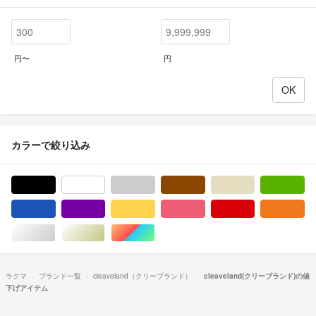
円〜
円
カラーで絞り込み
ブラック/黒色系
ホワイト/白色系
グレー/灰色系
ブラウン/茶色系
ベージュ系
グ
ブルー・ネイビー/青色系
パープル/紫色系
イエロー/黄色系
ピンク/桃色系
レッド/赤色系
オ
シルバー/銀色系
ゴールド/金色系
マルチカラー
ラクマ
ブランド一覧
cleaveland（クリーブランド）
cleaveland(クリーブランド)の値
下げアイテム