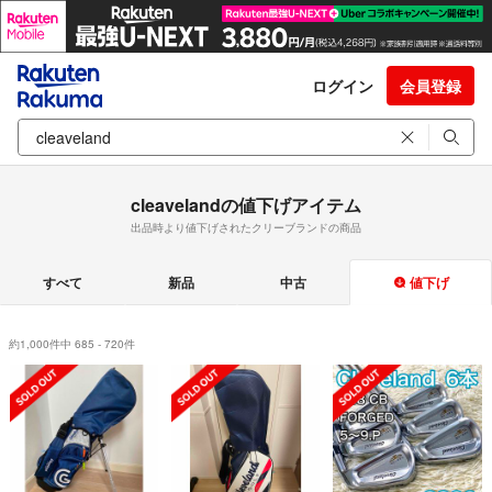
ログイン
会員登録
cleavelandの値下げアイテム
出品時より値下げされたクリーブランドの商品
すべて
新品
中古
値下げ
約1,000件中 685 - 720件