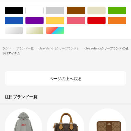
ブラック/黒色系
ホワイト/白色系
グレー/灰色系
ブラウン/茶色系
ベージュ系
グ
ブルー・ネイビー/青色系
パープル/紫色系
イエロー/黄色系
ピンク/桃色系
レッド/赤色系
オ
シルバー/銀色系
ゴールド/金色系
マルチカラー
ラクマ
ブランド一覧
cleaveland（クリーブランド）
cleaveland(クリーブランド)の値
下げアイテム
ページの上へ戻る
注目ブランド一覧