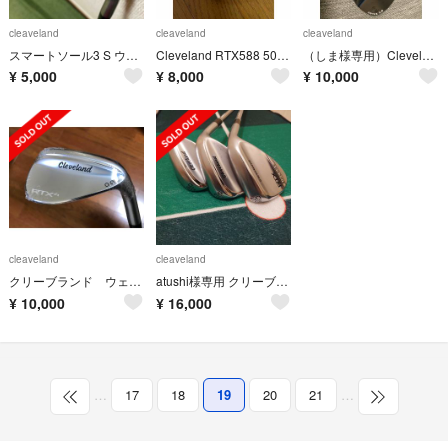
cleaveland
cleaveland
cleaveland
スマートソール3 S ウェッジ
Cleveland RTX588 50°56° ウェッジ
（しま様専用）Clevelandクリーブランド 52°56°ウェッジ
¥
5,000
¥
8,000
¥
10,000
cleaveland
cleaveland
クリーブランド ウェッジ 52° RTX4 新品
atushi様専用 クリーブランド RTX ZIPCORE 50° 56° 2本
¥
10,000
¥
16,000
…
17
18
19
20
21
…