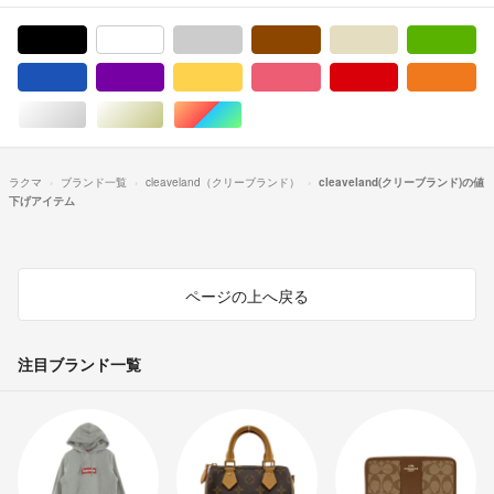
ブラック/黒色系
ホワイト/白色系
グレー/灰色系
ブラウン/茶色系
ベージュ系
グ
ブルー・ネイビー/青色系
パープル/紫色系
イエロー/黄色系
ピンク/桃色系
レッド/赤色系
オ
シルバー/銀色系
ゴールド/金色系
マルチカラー
ラクマ
ブランド一覧
cleaveland（クリーブランド）
cleaveland(クリーブランド)の値
下げアイテム
ページの上へ戻る
注目ブランド一覧