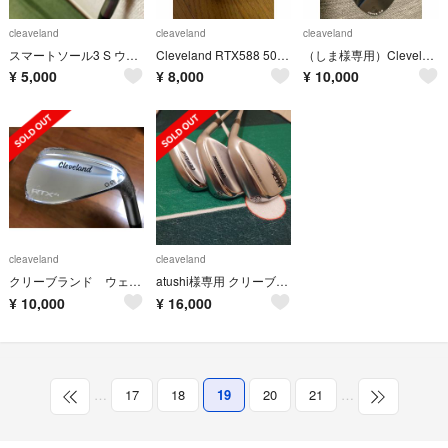
cleaveland
cleaveland
cleaveland
スマートソール3 S ウェッジ
Cleveland RTX588 50°56° ウェッジ
（しま様専用）Clevelandクリーブランド 52°56°ウェッジ
¥
5,000
¥
8,000
¥
10,000
cleaveland
cleaveland
クリーブランド ウェッジ 52° RTX4 新品
atushi様専用 クリーブランド RTX ZIPCORE 50° 56° 2本
¥
10,000
¥
16,000
…
17
18
19
20
21
…