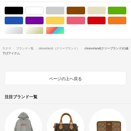
ブラック/黒色系
ホワイト/白色系
グレー/灰色系
ブラウン/茶色系
ベージュ系
グ
ブルー・ネイビー/青色系
パープル/紫色系
イエロー/黄色系
ピンク/桃色系
レッド/赤色系
オ
シルバー/銀色系
ゴールド/金色系
マルチカラー
ラクマ
ブランド一覧
cleaveland（クリーブランド）
cleaveland(クリーブランド)の値
下げアイテム
ページの上へ戻る
注目ブランド一覧