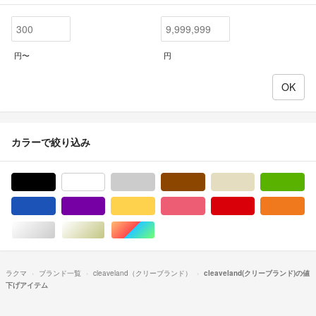
円〜
円
カラーで絞り込み
ブラック/黒色系
ホワイト/白色系
グレー/灰色系
ブラウン/茶色系
ベージュ系
グ
ブルー・ネイビー/青色系
パープル/紫色系
イエロー/黄色系
ピンク/桃色系
レッド/赤色系
オ
シルバー/銀色系
ゴールド/金色系
マルチカラー
ラクマ
ブランド一覧
cleaveland（クリーブランド）
cleaveland(クリーブランド)の値
下げアイテム