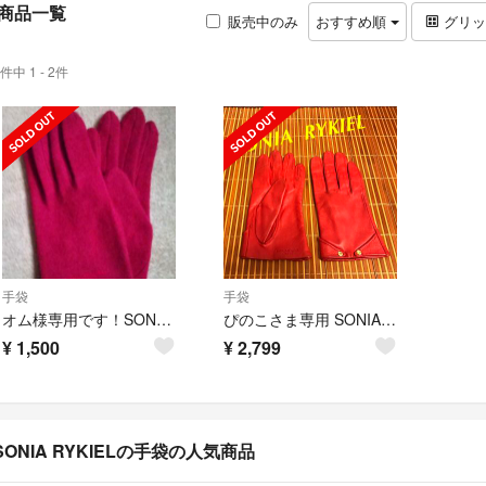
商品一覧
販売中のみ
おすすめ順
グリ
件中 1 - 2件
手袋
手袋
オム様専用です！SONIA RYKIEL♡ソニアリキエル♡レディース手袋♡新品
ぴのこさま専用 SONIA RYKIEL しなやかレザー
¥
1,500
¥
2,799
SONIA RYKIELの手袋の人気商品