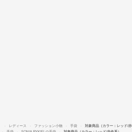
）
レディース
ファッション小物
手袋
対象商品（カラー：レッド/
手袋
SONIA RYKIELの手袋
対象商品（カラー：レッド/赤色系）