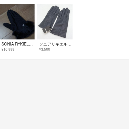
SONIA RYKIELの手袋
ソニアリキエル 手袋 未使用 レザー 羊革 グローブ ブランド 小物 レディース ネイビー Sonia Rykiel
¥10,999
¥3,500