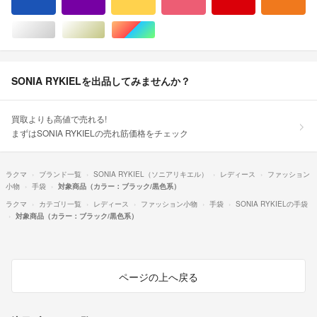
ブルー・ネイビー/青色系
パープル/紫色系
イエロー/黄色系
ピンク/桃色系
レッド/赤色系
オ
シルバー/銀色系
ゴールド/金色系
マルチカラー
SONIA RYKIELを出品してみませんか？
買取よりも高値で売れる!
まずはSONIA RYKIELの売れ筋価格をチェック
ラクマ
ブランド一覧
SONIA RYKIEL（ソニアリキエル）
レディース
ファッション
小物
手袋
対象商品（カラー：ブラック/黒色系）
ラクマ
カテゴリ一覧
レディース
ファッション小物
手袋
SONIA RYKIELの手袋
対象商品（カラー：ブラック/黒色系）
ページの上へ戻る