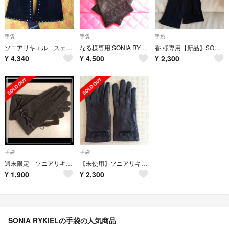
手袋
手袋
手袋
ソニアリキエル スェード皮革手袋 ラインストーン
なる様専用 SONIA RYKIEL 革手袋
香 様専用【新品】SONIA RYKIEL UVアームカバー
¥
4,340
¥
4,500
¥
2,300
手袋
手袋
週末限定 ソニアリキエル 新品 スマホ対応 手袋 SONIA RYKIEL ☆
【未使用】ソニアリキエル＊グローブ
¥
1,900
¥
2,300
SONIA RYKIELの手袋の人気商品