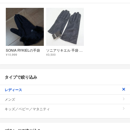
SONIA RYKIELの手袋
ソニアリキエル 手袋 未使用 レザー 羊革 グローブ ブランド 小物 レディース ネイビー Sonia Rykiel
¥10,999
¥3,500
タイプで絞り込み
レディース
メンズ
キッズ／ベビー／マタニティ