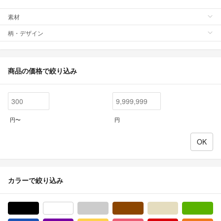
素材
柄・デザイン
商品の価格で絞り込み
円〜
円
カラーで絞り込み
ブラック/黒色系
ホワイト/白色系
グレー/灰色系
ブラウン/茶色系
ベージュ系
グ