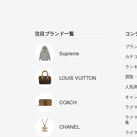
注目ブランド一覧
コン
ブラ
Supreme
カテ
ラン
買取
LOUIS
VUITTON
人気
キャ
COACH
ラクマp
ラク
集
CHANEL
ラク