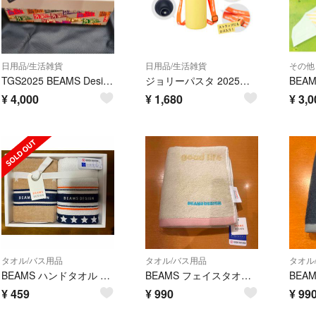
日用品/生活雑貨
日用品/生活雑貨
その他
TGS2025 BEAMS Design トレジャーボックス
ジョリーパスタ 2025夏の福袋 ステンレス製ペットボトルホルダー
¥
4,000
¥
1,680
¥
3,0
タオル/バス用品
タオル/バス用品
タオル
BEAMS ハンドタオル 2枚セット箱なしで安い
BEAMS フェイスタオルベージュ
¥
459
¥
990
¥
99