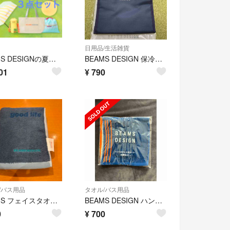
日用品/生活雑貨
BEAMS DESIGNの夏の福袋2025 3点セット。
BEAMS DESIGN 保冷・保温バッグ【非売品】
01
¥
790
/バス用品
タオル/バス用品
BEAMS フェイスタオルブルー
BEAMS DESIGN ハンドタオル 3枚セット
0
¥
700