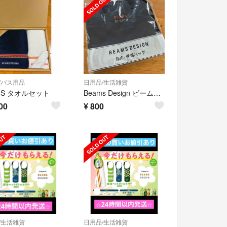
/バス用品
日用品/生活雑貨
MS タオルセット
Beams Design ビームス デザイン✳︎保冷・保温バック 新品未使用未開封
00
¥
800
/生活雑貨
日用品/生活雑貨