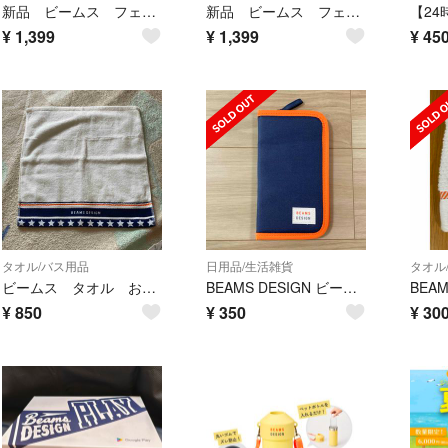
新品 ビームス フェイスタオル 2枚 タオル美術館 タオルミュージアム タオル
新品 ビームス フェイスタオル 2枚 タオル美術館 タオルミュージアム タオル
¥
1,399
¥
1,399
¥
45
タオル/バス用品
日用品/生活雑貨
タオル
ビームス タオル お値下げ致しました！
BEAMS DESIGN ビームスデザイン 通帳ケース
¥
850
¥
350
¥
30