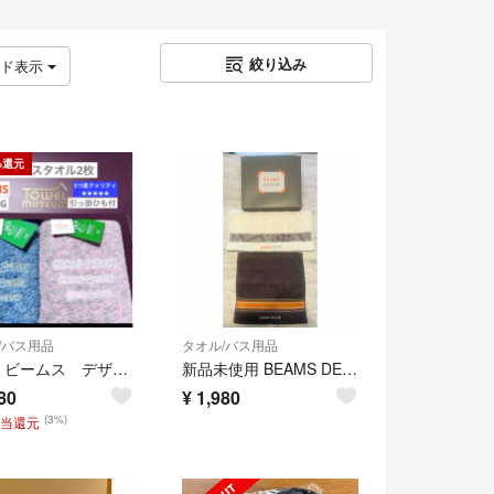
絞り込み
ッド表示
%還元
/バス用品
タオル/バス用品
新品 ビームス デザイン フェイスタオル ２枚 ピンク ターコイズ タオル美術館 タオル
新品未使用 BEAMS DESIGN フェイスタオル2枚セット 箱付き ギフト ビームスデザイン
80
¥
1,980
(3%)
相当還元