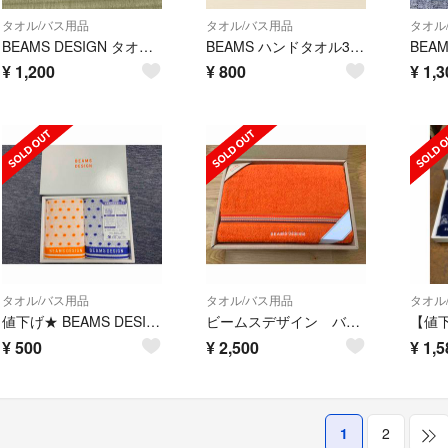
タオル/バス用品
タオル/バス用品
タオル
BEAMS DESIGN タオル 専用出品
BEAMS ハンドタオル3枚セット
¥
1,200
¥
800
¥
1,3
タオル/バス用品
タオル/バス用品
タオル
値下げ★ BEAMS DESIGN ウォッシュタオル2枚セット 新品未使用
ビームスデザイン バスタオル 新品
¥
500
¥
2,500
¥
1,5
1
2