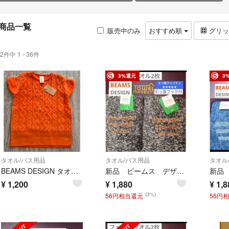
商品一覧
販売中のみ
おすすめ順
グリ
2件中 1 - 36件
3%還元
3
タオル/バス用品
タオル/バス用品
タオル
BEAMS DESIGN タオル Tシャツ オレンジ
新品 ビームス デザイン フェイスタオル ２枚 ブラック タオル美術館 タオル
¥
1,200
¥
1,880
¥
1,8
(3%)
56円相当還元
56円